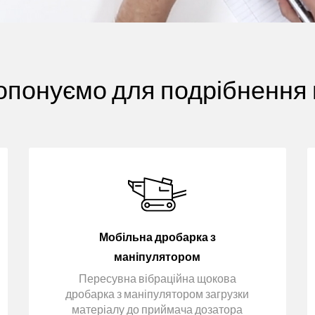
опонуємо для подрібнення 
Мобільна дробарка з
маніпулятором
Пересувна вібраційна щокова
дробарка з маніпулятором загрузки
матеріалу до приймача дозатора