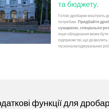
та бюджету.
Готові дробарки коштують д
потребам.
Придбайте дроба
сушаркою, спеціально роз
інше обладнання може бути
підприємстві, що дозволить 
пусконалагоджувальних роб
даткові функції для дроба