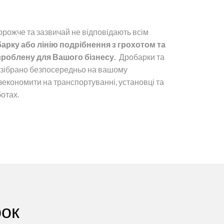
орожче та зазвичай не відповідають всім
рку або лінію подрібнення з грохотом та
роблену для Вашого бізнесу.
Дробарки та
 зібрано безпосередньо на вашому
зекономити на транспортуванні, установці та
отах.
рок