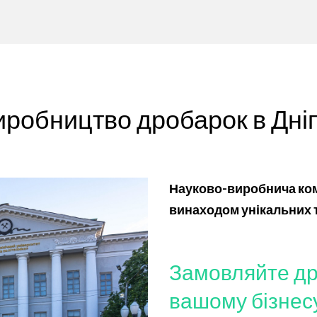
иробництво дробарок в Дніп
Науково-виробнича комп
винаходом унікальних 
Замовляйте др
вашому бізнес