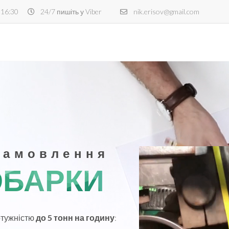
 16:30
24/7 пишіть у Viber
nik.erisov@gmail.com
замовлення
ОБАРКИ
отужністю
до 5 тонн на годину
: