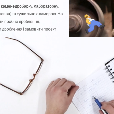
, каменедробарку, лабораторну.
сіювач) та сушильною камерою. На
ти пробне дроблення,
 дроблення і замовити проєкт