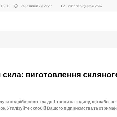
 16:30
24/7 пишіть у Viber
nik.erisov@gmail.com
 скла: виготовлення скляног
уги подрібнення скла до 1 тонни на годину, що забезп
к. Утилізуйте склобій Вашого підприємства та отримай