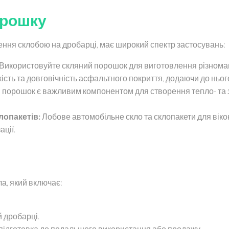
орошку
ння склобою на дробарці, має широкий спектр застосувань:
Використовуйте скляний порошок для виготовлення різномані
ість та довговічність асфальтного покриття, додаючи до ньо
порошок є важливим компонентом для створення тепло- та зв
лопакетів:
Лобове автомобільне скло та склопакети для вік
ції.
а, який включає:
 дробарці.
підготовка до подальшого використання або продажу.