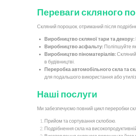
Переваги скляного п
Скляний порошок, отриманий після подрібне
Виробництво скляної тари та декору:
Виробництво асфальту:
Поліпшуйте як
Виробництво піноматеріалів:
Скляний 
в будівництві.
Переробка автомобільного скла та ск
для подальшого використання або утиліза
Наші послуги
Ми забезпечуємо повний цикл переробки скл
Прийом та сортування склобою.
Подрібнення скла на високопродуктивній
Виготовлення скляного порошку та його 