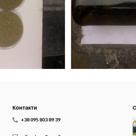
Контакти
О
+38 095 803 89 39