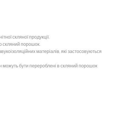
тної скляної продукції.
го скляний порошок.
укоізоляційних матеріалів, які застосовуються
он можуть бути перероблені в скляний порошок