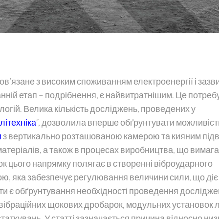
в’язане з високим споживанням електроенергії і зазв
анній етап – подрібнення, є найвитратнішим. Це потреб
огій. Велика кількість досліджень, проведених у
літехніка
“, дозволила вперше обґрунтувати можливіст
и
з вертикально розташованою камерою та кияним підв
теріалів, а також в процесах виробництва, що вимаг
ок цього напрямку полягає в створенні віброударного
, яка забезпечує регулювання величини сили, що діє
ти є обґрунтування необхідності проведення досліджен
вібраційних щокових дробарок, модульних установок лі
таткувань. У статті зазначається причина відносно низ