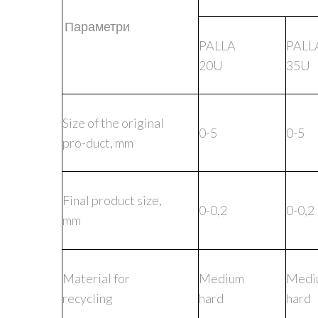
Параметри
PALLA
PALL
20U
35U
Size of the original
0-5
0-5
pro-duct, mm
Final product size,
0-0,2
0-0,2
mm
Material for
Medium
Medi
recycling
hard
hard