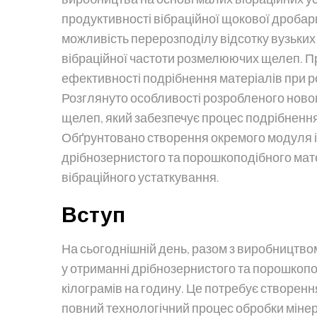
продуктивності вібраційної щокової дроба
можливість перерозподілу відсотку вузьких 
вібраційної частоти розмелюючих щелеп. П
ефективності подрібнення матеріалів при р
Розглянуто особливості розробленого новог
щелеп, який забезпечує процес подрібнення
Обґрунтовано створення окремого модуля ін
дрібнозернистого та порошкоподібного ма
вібраційного устаткування.
Вступ
На сьогоднішній день, разом з виробництвом 
у отриманні дрібнозернистого та порошкопод
кілограмів на годину. Це потребує створен
повний технологічний процес обробки мінер