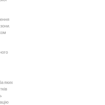
щення
зони.
хом
ного
ба яких
тків
ь
рацію