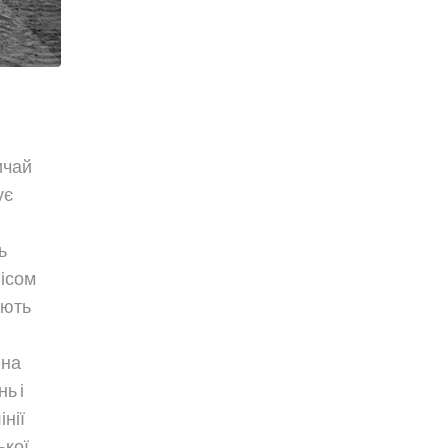
ичай
ує
ь
ісом
ають
 на
ь і
нії
ької