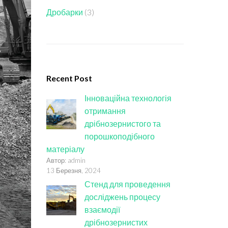
Дробарки
(3)
Recent Post
Інноваційна технологія
отримання
дрібнозернистого та
порошкоподібного
матеріалу
Автор: admin
13 Березня, 2024
Стенд для проведення
досліджень процесу
взаємодії
дрібнозернистих