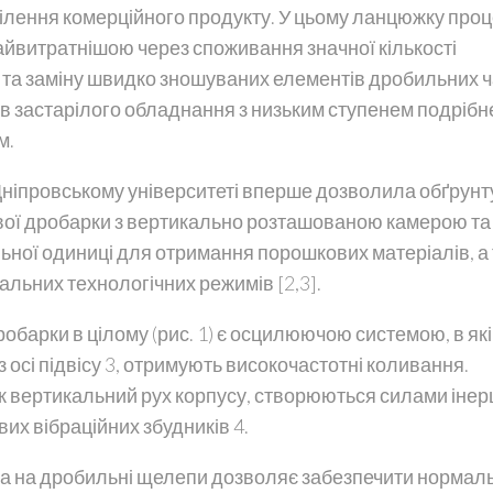
ілення комерційного продукту. У цьому ланцюжку проц
айвитратнішою через споживання значної кількості
нт та заміну швидко зношуваних елементів дробильних ч
в застарілого обладнання з низьким ступенем подрібн
м.
Дніпровському університеті вперше дозволила обґрун
вої дробарки з вертикально розташованою камерою та
ьної одиниці для отримання порошкових матеріалів, а 
льних технологічних режимів [2,3].
обарки в цілому (рис. 1) є осцилюючою системою, в як
з осі підвісу 3, отримують високочастотні коливання.
ж вертикальний рух корпусу, створюються силами інерц
х вібраційних збудників 4.
ика на дробильні щелепи дозволяє забезпечити нормал