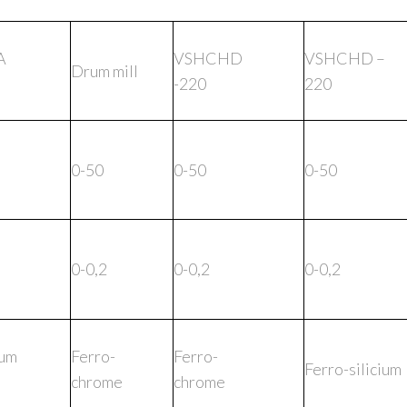
A
VSHCHD
VSHCHD –
Drum mill
-220
220
0-50
0-50
0-50
0-0,2
0-0,2
0-0,2
um
Ferro-
Ferro-
Ferro-silicium
chrome
chrome