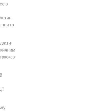
есів
астин.
ення та
тувати
 кияним
також в
ій
ії
ьну