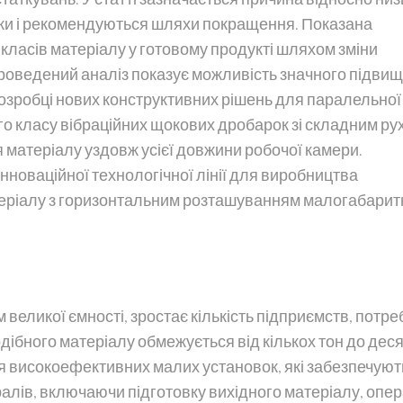
рки і рекомендуються шляхи покращення. Показана
класів матеріалу у готовому продукті шляхом зміни
роведений аналіз показує можливість значного підви
озробці нових конструктивних рішень для паралельної 
о класу вібраційних щокових дробарок зі складним ру
 матеріалу уздовж усієї довжини робочої камери.
новаційної технологічної лінії для виробництва
теріалу з горизонтальним розташуванням малогабарит
великої ємності, зростає кількість підприємств, потре
ібного матеріалу обмежується від кількох тон до деся
ня високоефективних малих установок, які забезпечуют
алів, включаючи підготовку вихідного матеріалу, опе