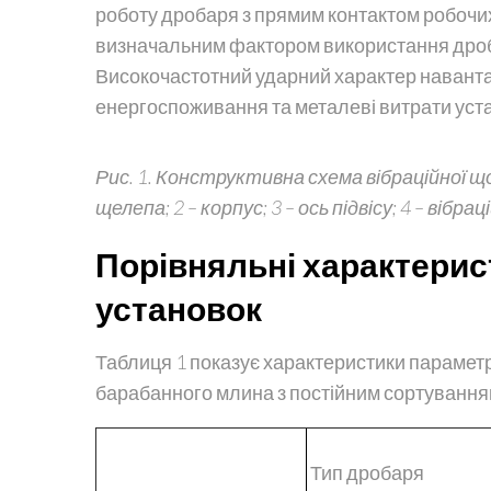
роботу дробаря з прямим контактом робочих
визначальним фактором використання дроба
Високочастотний ударний характер наванта
енергоспоживання та металеві витрати уста
Рис. 1. Конструктивна схема вібраційної 
щелепа; 2 – корпус; 3 – ось підвісу; 4 – вібра
Порівняльні характерис
установок
Таблиця 1 показує характеристики параметр
барабанного млина з постійним сортуванням
Тип дробаря