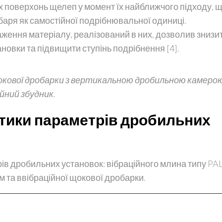
 поверхонь щелеп у момент їх найближчого підходу, щ
ря як самостійної подрібнювальної одиниці.
ження матеріалу, реалізований в них, дозволив знизи
новки та підвищити ступінь подрібнення [4].
щокової дробарки з вертикальною дробильною камерою:
ційний збудник.
тики параметрів дробильних
ів дробильних установок: вібраційного млина типу PA
 та ввібраційної щокової дробарки.