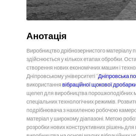
Анотація
Виробництво дрібнозернистого матеріалу по
здійснюється у кількох етапах обробки. Ост
створення нових економічних машин і технол
Дніпровському університеті “
Дніпровська по
використання
вібраційної щокової дробарк
щелеп для виробництва порошкоподібних ма
спеціальних технологічних режимів. Розвит
подрібнювача з нахиленою робочою камерою
матеріал у широкому діапазоні. Метою робо
розробки нових конструктивних рішень для 
виробництва на основі малих вібраційних ус