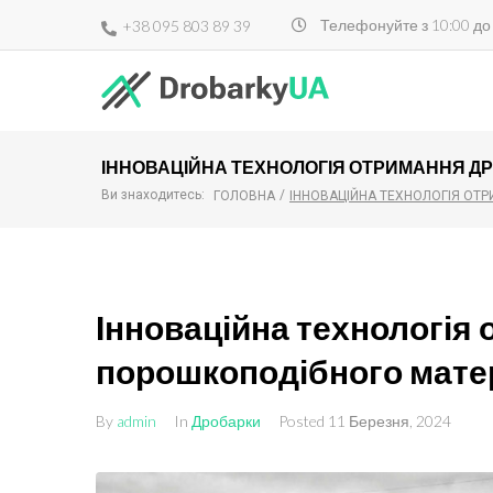
Телефонуйте з 10:00 до
+38 095 803 89 39
ІННОВАЦІЙНА ТЕХНОЛОГІЯ ОТРИМАННЯ Д
Ви знаходитесь:
/
ГОЛОВНА
ІННОВАЦІЙНА ТЕХНОЛОГІЯ ОТ
Інноваційна технологія
порошкоподібного мате
By
admin
In
Дробарки
Posted
11 Березня, 2024